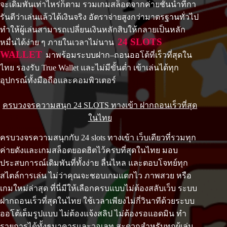
จะเดิมพันเท่าไหร่ก็ตาม รวมเกมสล็อตจากค่ายชั้นนำที่กา
รันตีว่าเล่นแล้วได้เงินจริง อัตราจ่ายสูงกว่ามาตรฐานทั่วไป
ทำให้ผู้เล่นสามารถเปลี่ยนเงินหลักสิบให้กลายเป็นหลัก
24 SLOTS
หมื่นได้ง่าย ๆ ภายในเวลาไม่นาน
WALLET
มาพร้อมระบบฝาก–ถอนออโต้ที่เร็วที่สุดใน
ไทย รองรับ True Wallet และไม่มีขั้นต่ำ เข้าเล่นได้ทุก
อุปกรณ์ทั้งมือถือและคอมพิวเตอร์
ครบวงจรความสนุก 24 SLOTS ทางเข้า ฝากถอนเร็วที่สุด
ในไทย
ครบวงจรความสนุกกับ 24 slots ทางเข้า เว็บเดียวที่รวมทุก
ค่ายดังและเกมสล็อตยอดฮิตไว้ครบที่สุดในไทย มอบ
ประสบการณ์เดิมพันที่ทั้งง่าย ลื่นไหล และตอบโจทย์ทุก
สไตล์การเล่น ไม่ว่าคุณจะชอบเกมแตกไว ภาพสวย หรือ
เกมใหม่ล่าสุด ที่นี่มีให้เลือกครบแบบไม่ต้องสลับเว็บ ระบบ
ฝากถอนเร็วที่สุดในไทย ใช้เวลาเพียงไม่กี่วินาทีด้วยระบบ
ออโต้เต็มรูปแบบ ไม่ต้องแจ้งสลิป ไม่ต้องรอแอดมิน ทำ
รายการได้ทั้งธนาคารและวอเลท สะดวกสำหรับทุกผู้เล่น